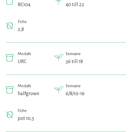
RC104
40 till 22
Fiche
2,8
Modalit
Semaine
URC
36 till 18
Modalit
Semaine
halfgrown
6/8/10-16
Fiche
pot 10,5