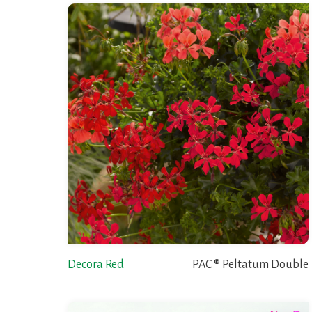
Decora Red
PAC ® Peltatum Double