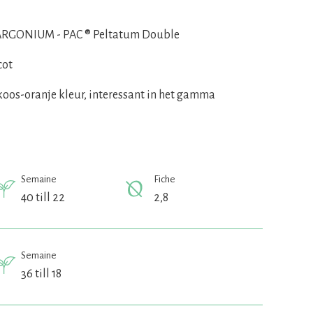
RGONIUM - PAC ® Peltatum Double
cot
koos-oranje kleur, interessant in het gamma
Semaine
Fiche
40 till 22
2,8
Semaine
36 till 18