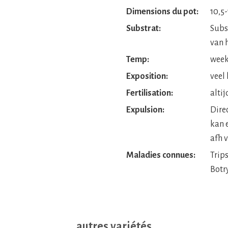
Dimensions du pot:
10,5
Substrat:
Subs
van h
Temp:
week 
Exposition:
veel 
Fertilisation:
altij
Expulsion:
Dire
kan 
afh v
Maladies connues:
Trip
Botr
autres variétés