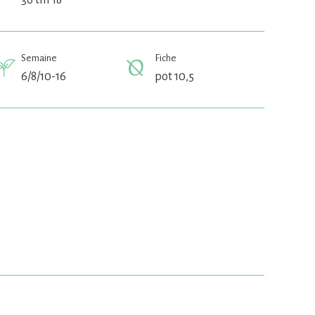
36 till 18
Semaine
Fiche
6/8/10-16
pot 10,5