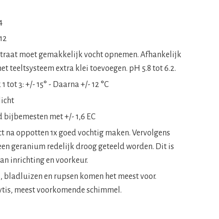
4
12
traat moet gemakkelijk vocht opnemen. Afhankelijk
et teeltsysteem extra klei toevoegen. pH 5.8 tot 6.2.
1 tot 3: +/- 15° - Daarna +/- 12 °C
licht
d bijbemesten met +/- 1,6 EC
ct na oppotten 1x goed vochtig maken. Vervolgens
een geranium redelijk droog geteeld worden. Dit is
an inrichting en voorkeur.
s, bladluizen en rupsen komen het meest voor.
ytis, meest voorkomende schimmel.