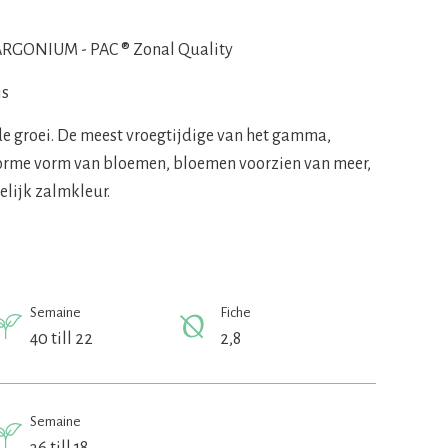
RGONIUM - PAC ® Zonal Quality
is
e groei. De meest vroegtijdige van het gamma,
orme vorm van bloemen, bloemen voorzien van meer,
elijk zalmkleur.
Semaine
Fiche
40 till 22
2,8
Semaine