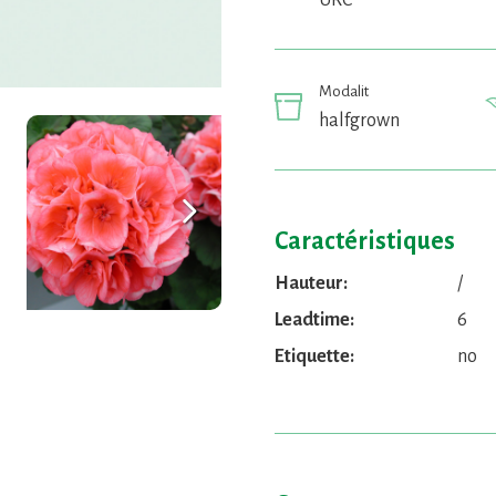
URC
Modalit
halfgrown
Suivant
Caractéristiques
Hauteur:
/
Leadtime:
6
Etiquette:
no