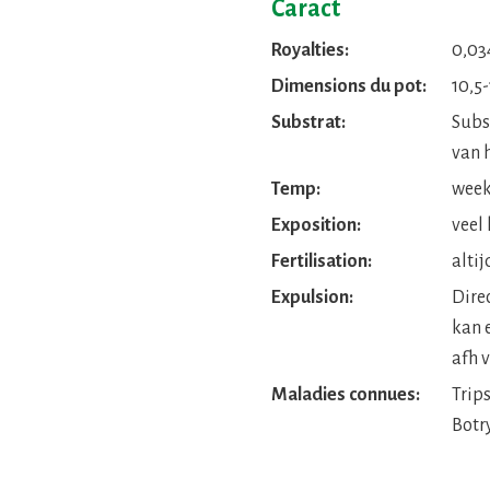
Caract
Royalties:
0,03
Dimensions du pot:
10,5-
Substrat:
Subs
van h
Temp:
week 
Exposition:
veel 
Fertilisation:
altij
Expulsion:
Dire
kan 
afh v
Maladies connues:
Trip
Botr