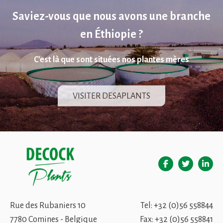
Saviez-vous que nous avons une branche
en Éthiopie ?
C'est là que sont situées nos plantes mères
VISITER DESAPLANTS
Rue des Rubaniers 10
Tel:
+32 (0)56 558844
7780 Comines - Belgique
Fax: +32 (0)56 558841