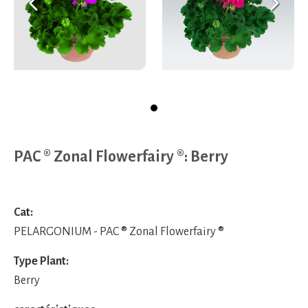
Précédent
Sui
PAC ® Zonal Flowerfairy ®: Berry
Cat:
PELARGONIUM - PAC ® Zonal Flowerfairy ®
Type Plant:
Berry