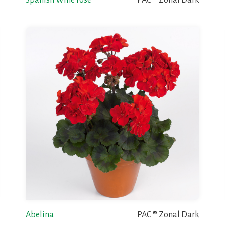
Spanish Wine rose
PAC ® Zonal Dark
Abelina
PAC ® Zonal Dark