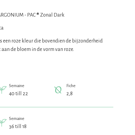
RGONIUM - PAC ® Zonal Dark
ta
is een roze kleur die bovendien de bijzonderheid
t aan de bloem in de vorm van roze.
Semaine
Fiche
40 till 22
2,8
Semaine
36 till 18