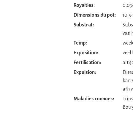
Royalties:
0,03
Dimensions du pot:
10,5-
Substrat:
Subs
van h
Temp:
week 
Exposition:
veel 
Fertilisation:
altij
Expulsion:
Dire
kan 
afh v
Maladies connues:
Trip
Botr