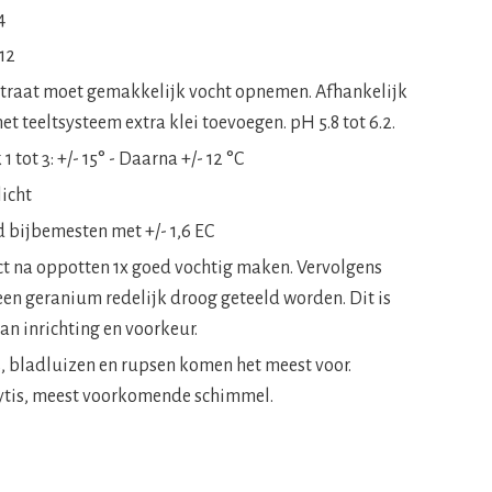
4
12
traat moet gemakkelijk vocht opnemen. Afhankelijk
et teeltsysteem extra klei toevoegen. pH 5.8 tot 6.2.
1 tot 3: +/- 15° - Daarna +/- 12 °C
licht
d bijbemesten met +/- 1,6 EC
ct na oppotten 1x goed vochtig maken. Vervolgens
een geranium redelijk droog geteeld worden. Dit is
an inrichting en voorkeur.
s, bladluizen en rupsen komen het meest voor.
ytis, meest voorkomende schimmel.