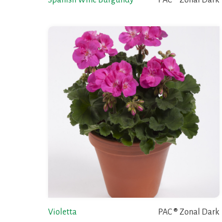
Spanish Wine Burgundy
PAC ® Zonal Dark
Violetta
PAC ® Zonal Dark