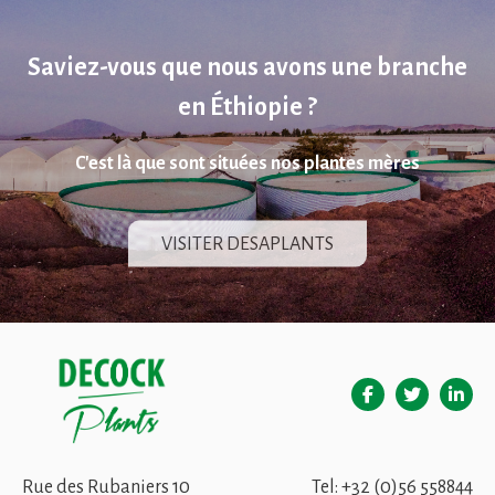
Saviez-vous que nous avons une branche
en Éthiopie ?
C'est là que sont situées nos plantes mères
VISITER DESAPLANTS
Rue des Rubaniers 10
Tel:
+32 (0)56 558844