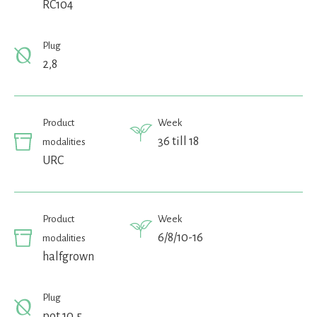
RC104
Plug
2,8
Product
Week
36 till 18
modalities
URC
Product
Week
6/8/10-16
modalities
halfgrown
Plug
pot 10,5