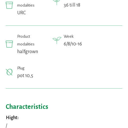
36 till 18
modalities
URC
Product
Week
6/8/10-16
modalities
halfgrown
Plug
pot 10,5
Characteristics
Hight:
/