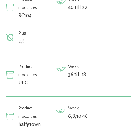
40 till 22
modalities
RC104
Plug
2,8
Product
Week
36 till 18
modalities
URC
Product
Week
6/8/10-16
modalities
halfgrown