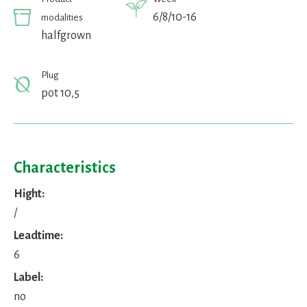
6/8/10-16
modalities
halfgrown
Plug
pot 10,5
Characteristics
Hight:
/
Leadtime:
6
Label:
no