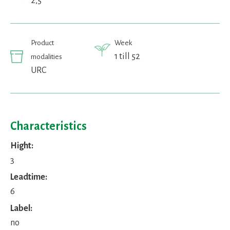
2,5
Product
Week
1 till 52
modalities
URC
Characteristics
Hight:
3
Leadtime:
6
Label:
no