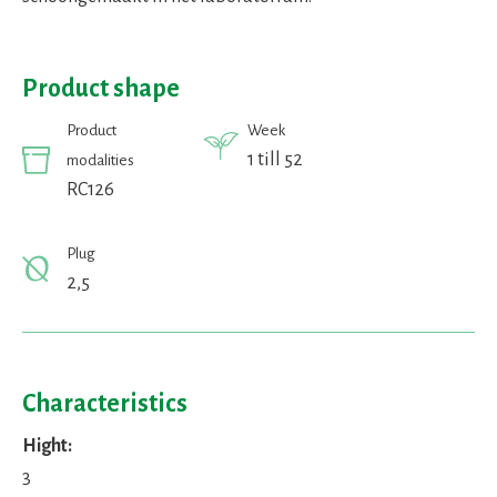
Product shape
Product
Week
1 till 52
modalities
RC126
Plug
2,5
Characteristics
Hight:
3