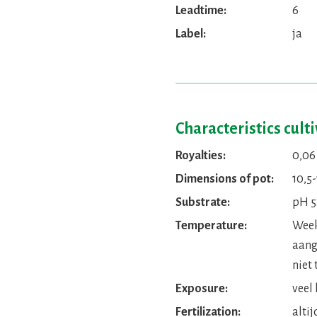
Leadtime:
6
Label:
ja
Characteristics cult
Royalties:
0,06
Dimensions of pot:
10,5-
Substrate:
pH 5.
Temperature:
Week 
aang
niet 
Exposure:
veel 
Fertilization:
altij