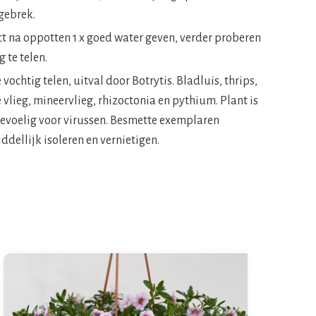
gebrek.
ct na oppotten 1 x goed water geven, verder proberen
 te telen.
e vochtig telen, uitval door Botrytis. Bladluis, thrips,
 vlieg, mineervlieg, rhizoctonia en pythium. Plant is
gevoelig voor virussen. Besmette exemplaren
dellijk isoleren en vernietigen.