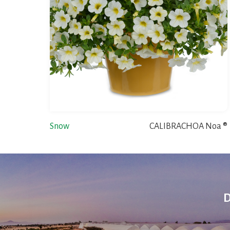
Snow
CALIBRACHOA Noa ®
D