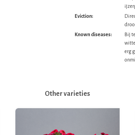
ijzer
Eviction:
Dire
droog
Known diseases:
Bij t
witte
erg 
onmid
Other varieties