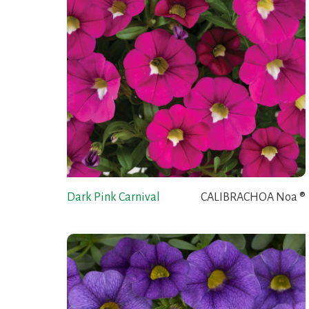
Dark Pink Carnival
CALIBRACHOA Noa ®