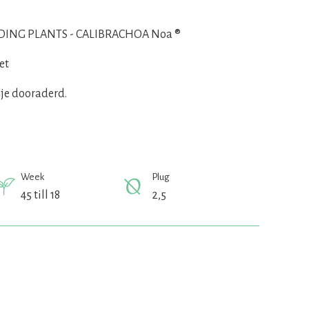
ING PLANTS - CALIBRACHOA Noa ®
et
je dooraderd.
Week
Plug
45 till 18
2,5