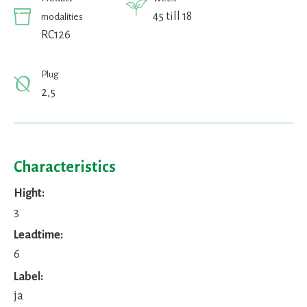
45 till 18
modalities
RC126
Plug
2,5
Characteristics
Hight:
3
Leadtime:
6
Label:
ja