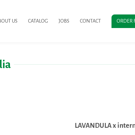
BOUT US
CATALOG
JOBS
CONTACT
ORDER 
ia
LAVANDULA x interm