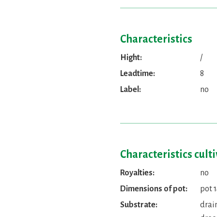
Characteristics
Hight:
/
Leadtime:
8
Label:
no
Characteristics cult
Royalties:
no
Dimensions of pot:
pot 1
Substrate:
drain