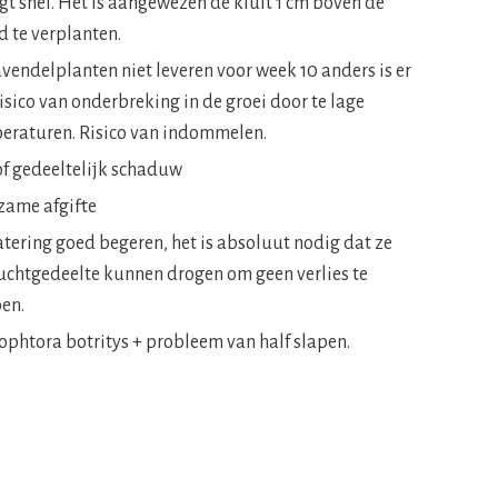
gt snel. Het is aangewezen de kluit 1 cm boven de
d te verplanten.
avendelplanten niet leveren voor week 10 anders is er
isico van onderbreking in de groei door te lage
eraturen. Risico van indommelen.
of gedeeltelijk schaduw
zame afgifte
tering goed begeren, het is absoluut nodig dat ze
luchtgedeelte kunnen drogen om geen verlies te
en.
ophtora botritys + probleem van half slapen.