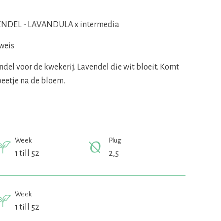
NDEL - LAVANDULA x intermedia
weis
ndel voor de kwekerij. Lavendel die wit bloeit. Komt
beetje na de bloem.
Week
Plug
1 till 52
2,5
Week
1 till 52