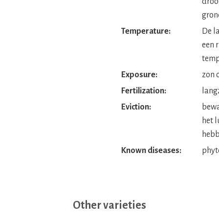
droo
gron
Temperature:
De l
een r
temp
Exposure:
zon 
Fertilization:
lang
Eviction:
bewa
het 
hebb
Known diseases:
phyt
Other varieties