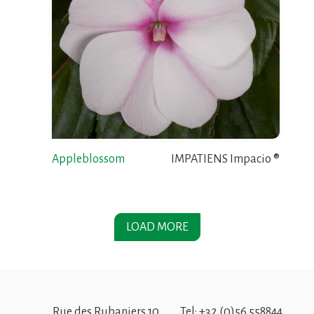
Appleblossom
IMPATIENS Impacio ®
LOAD MORE
Rue des Rubaniers 10
Tel:
+32 (0)56 558844