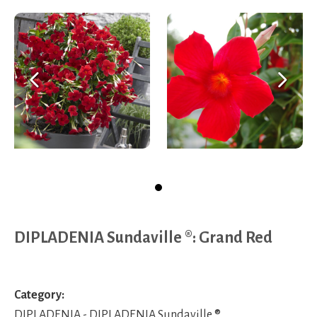
Previous
Ne
DIPLADENIA Sundaville ®: Grand Red
Category:
DIPLADENIA - DIPLADENIA Sundaville ®