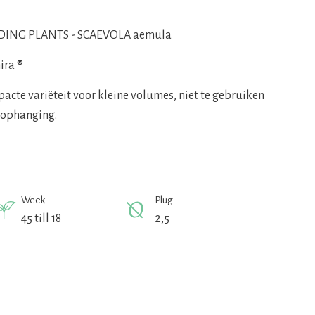
ING PLANTS - SCAEVOLA aemula
ira ®
acte variëteit voor kleine volumes, niet te gebruiken
 ophanging.
Week
Plug
45 till 18
2,5