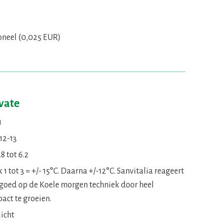
oneel (0,025 EUR)
ivate
1
12-13
8 tot 6.2
1 tot 3 = +/- 15°C. Daarna +/-12°C. Sanvitalia reageert
 goed op de Koele morgen techniek door heel
act te groeien.
licht