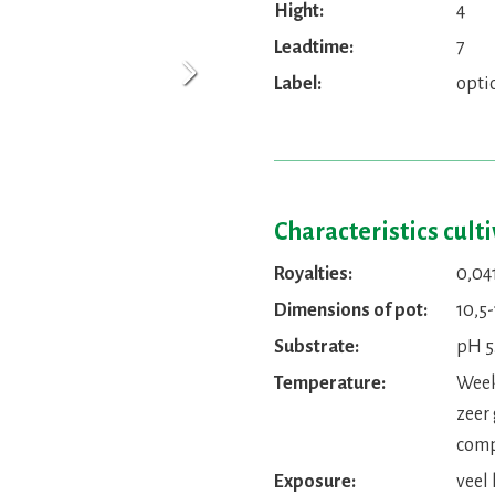
Hight:
4
Leadtime:
7
Next
Label:
opti
Characteristics cult
Royalties:
0,04
Dimensions of pot:
10,5-
Substrate:
pH 5.
Temperature:
Week 
zeer
comp
Exposure:
veel 