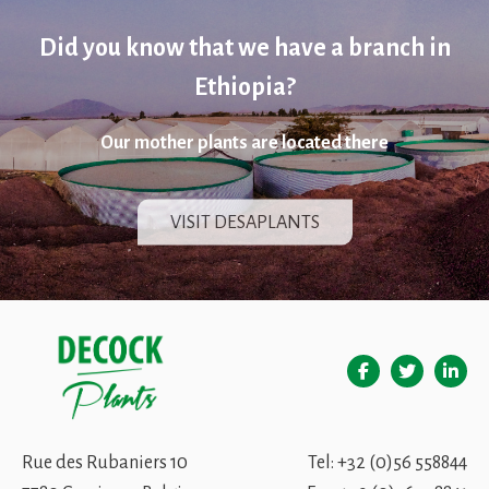
Did you know that we have a branch in
Ethiopia?
Our mother plants are located there
VISIT DESAPLANTS
Rue des Rubaniers 10
Tel:
+32 (0)56 558844