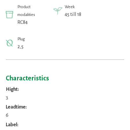
Product
Week
45 till 18
modalities
RC84
Plug
2,5
Characteristics
Hight:
3
Leadtime:
6
Label: