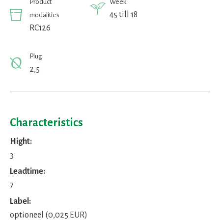
Product
Week
45 till 18
modalities
RC126
Plug
2,5
Characteristics
Hight:
3
Leadtime:
7
Label:
optioneel (0,025 EUR)