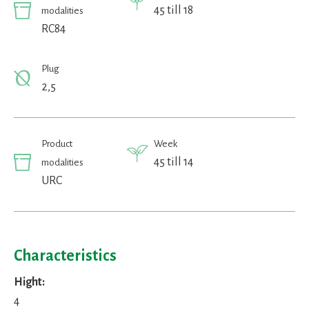
45 till 18
modalities
RC84
Plug
2,5
Product
Week
45 till 14
modalities
URC
Characteristics
Hight:
4