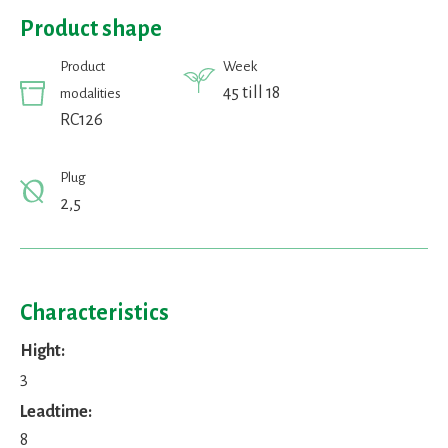
Product shape
Product
Week
45 till 18
modalities
RC126
Plug
2,5
Characteristics
Hight:
3
Leadtime:
8