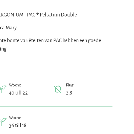
RGONIUM - PAC ® Peltatum Double
ca Mary
nte bonte variëteiten van PAC hebben een goede
ing.
Woche
Plug
40 till 22
2,8
Woche
36 till 18