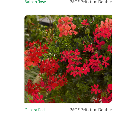
Balcon Rose
PAC ® Peltatum Double
Decora Red
PAC ® Peltatum Double