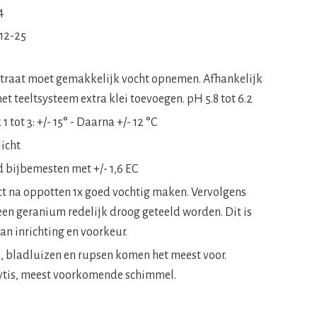
4
-12-25
traat moet gemakkelijk vocht opnemen. Afhankelijk
et teeltsysteem extra klei toevoegen. pH 5.8 tot 6.2
1 tot 3: +/- 15° - Daarna +/- 12 °C
licht
d bijbemesten met +/- 1,6 EC
ct na oppotten 1x goed vochtig maken. Vervolgens
een geranium redelijk droog geteeld worden. Dit is
an inrichting en voorkeur.
s, bladluizen en rupsen komen het meest voor.
ytis, meest voorkomende schimmel.