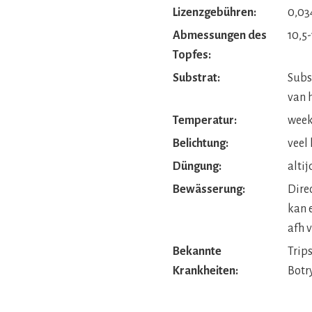
Lizenzgebühren:
0,03
Abmessungen des
10,5
Topfes:
Substrat:
Subs
van h
Temperatur:
week 
Belichtung:
veel 
Düngung:
altij
Bewässerung:
Dire
kan 
afh v
Bekannte
Trip
Krankheiten:
Botr