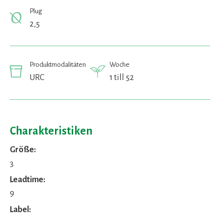
Plug
2,5
Produktmodalitäten
Woche
URC
1 till 52
Charakteristiken
Größe:
3
Leadtime:
9
Label: