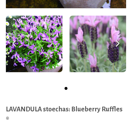
Zurück
We
LAVANDULA stoechas: Blueberry Ruffles
®