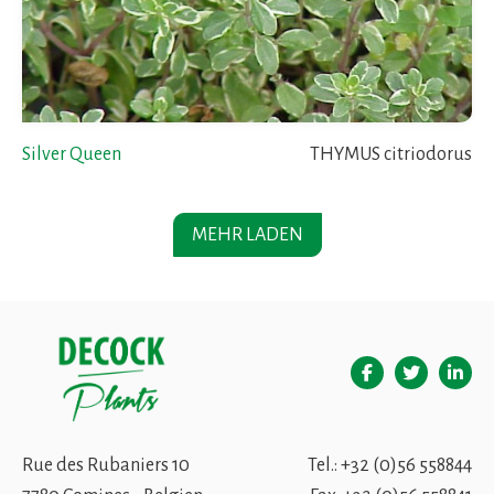
Silver Queen
THYMUS citriodorus
MEHR LADEN
Rue des Rubaniers 10
Tel.:
+32 (0)56 558844