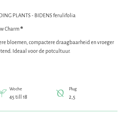
ING PLANTS - BIDENS ferulifolia
ow Charm ®
ere bloemen, compactere draagbaarheid en vroeger
tend. Ideaal voor de potcultuur.
Woche
Plug
45 till 18
2,5