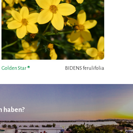
Golden Star ®
BIDENS ferulifolia
en haben?