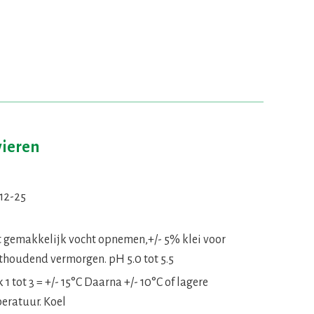
vieren
-12-25
 gemakkelijk vocht opnemen,+/- 5% klei voor
thoudend vermorgen. pH 5.0 tot 5.5
1 tot 3 = +/- 15°C Daarna +/- 10°C of lagere
eratuur. Koel