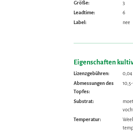
Größe:
3
Leadtime:
6
Label:
nee
Eigenschaften kulti
Lizenzgebühren:
0,04
Abmessungen des
10,5
Topfes:
Substrat:
moet
voch
Temperatur:
Week 
temp