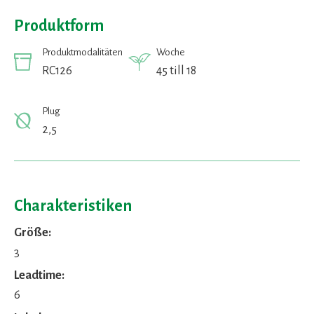
Produktform
Produktmodalitäten
Woche
RC126
45 till 18
Plug
2,5
Charakteristiken
Größe:
3
Leadtime:
6